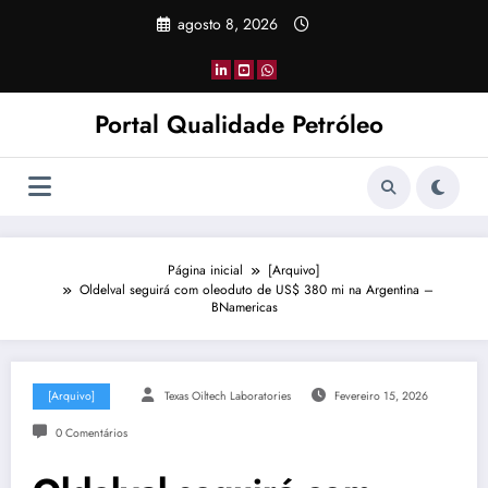
Pular
agosto 8, 2026
para
o
conteúdo
Portal Qualidade Petróleo
Página inicial
[Arquivo]
Oldelval seguirá com oleoduto de US$ 380 mi na Argentina –
BNamericas
[Arquivo]
Texas Oiltech Laboratories
Fevereiro 15, 2026
0 Comentários