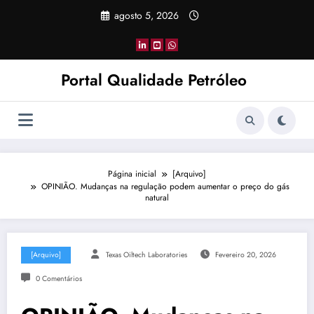
Pular
agosto 5, 2026
para
o
conteúdo
Portal Qualidade Petróleo
Página inicial
[Arquivo]
OPINIÃO. Mudanças na regulação podem aumentar o preço do gás
natural
[Arquivo]
Texas Oiltech Laboratories
Fevereiro 20, 2026
0 Comentários