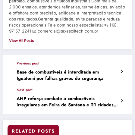
petróleo, combustíveis e fluidos industriais.Com mais de
2.000 ensaios, atendemos refinarias, termelétricas, aviação
e offshore com precisão, agilidade e interpretação técnica
dos resultados.Garanta qualidade, evite paradas e reduza
riscos operacionais.Fale com nosso especialista: 📲 (19)
97157-2241 📧 comercial@texasoiltech.com.br
View All Posts
Previous post
Base de combustíveis é interditada em
Iguatemi por falhas graves de segurança
Next post
ANP reforça combate a combustíveis
irregulares em Feira de Santana e 21 cidades
baianas | De Olho na Cidade – Programa De
Olho na Cidade notícias de Feira de Santana –
Bahia
RELATED POSTS