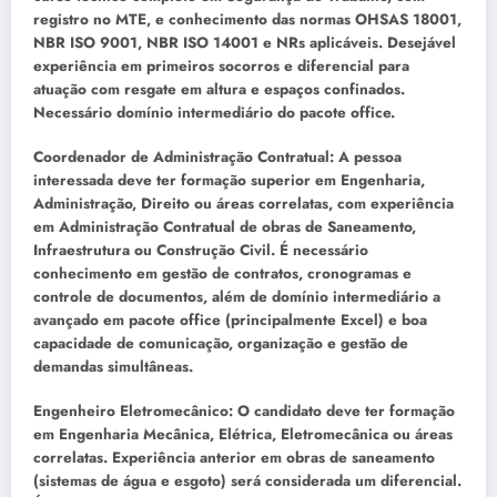
registro no MTE, e conhecimento das normas OHSAS 18001,
NBR ISO 9001, NBR ISO 14001 e NRs aplicáveis. Desejável
experiência em primeiros socorros e diferencial para
atuação com resgate em altura e espaços confinados.
Necessário domínio intermediário do pacote office.
Coordenador de Administração Contratual: A pessoa
interessada deve ter formação superior em Engenharia,
Administração, Direito ou áreas correlatas, com experiência
em Administração Contratual de obras de Saneamento,
Infraestrutura ou Construção Civil. É necessário
conhecimento em gestão de contratos, cronogramas e
controle de documentos, além de domínio intermediário a
avançado em pacote office (principalmente Excel) e boa
capacidade de comunicação, organização e gestão de
demandas simultâneas.
Engenheiro Eletromecânico: O candidato deve ter formação
em Engenharia Mecânica, Elétrica, Eletromecânica ou áreas
correlatas. Experiência anterior em obras de saneamento
(sistemas de água e esgoto) será considerada um diferencial.