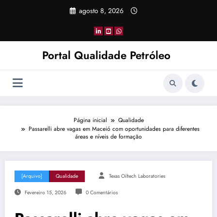
Pular
agosto 8, 2026
para
o
conteúdo
Portal Qualidade Petróleo
Página inicial
Qualidade
Passarelli abre vagas em Maceió com oportunidades para diferentes
áreas e níveis de formação
[Arquivo]
Qualidade
Texas Oiltech Laboratories
Fevereiro 15, 2026
0 Comentários