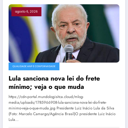
agosto 6, 2026
QUALIDADE ANP E CONFORMIDADE
Lula sanciona nova lei do frete
mínimo; veja o que muda
https://cdn-portal.mundologisitca.cloud/mlog-
media/uploads/1785966908-lula-sanciona-nova-lei-do-frete-
minimo-veja-o-que-muda.jpg Presidente Luiz Inácio Lula da Silva
(Foto: Marcelo Camargo/Agência Brasil)O presidente Luiz Inácio
Lula…