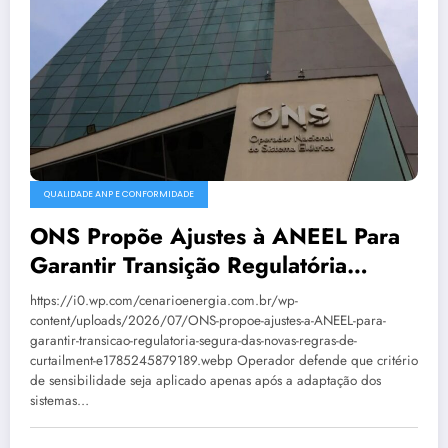
QUALIDADE ANP E CONFORMIDADE
ONS Propõe Ajustes à ANEEL Para
Garantir Transição Regulatória
Segura Das Novas Regras De
https://i0.wp.com/cenarioenergia.com.br/wp-
Curtailment
content/uploads/2026/07/ONS-propoe-ajustes-a-ANEEL-para-
garantir-transicao-regulatoria-segura-das-novas-regras-de-
curtailment-e1785245879189.webp Operador defende que critério
de sensibilidade seja aplicado apenas após a adaptação dos
sistemas…