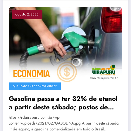
agosto 2, 2026
QUALIDADE ANP E CONFORMIDADE
Gasolina passa a ter 32% de etanol
a partir deste sábado; postos de
Passo Fundo já aguardam nova
https://rduirapuru.com.br/wp-
composição
content/uploads/2021/02/GASOLINA.jpg A partir deste sábado,
1º de agosto, a gasolina comercializada em todo o Brasil…