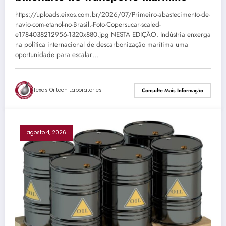
https://uploads.eixos.com.br/2026/07/Primeiro-abastecimento-de-
navio-com-etanol-no-Brasil.-Foto-Copersucar-scaled-
e1784038212956-1320x880.jpg NESTA EDIÇÃO. Indústria enxerga
na política internacional de descarbonização marítima uma
oportunidade para escalar…
Texas Oiltech Laboratories
Consulte Mais Informação
agosto 4, 2026