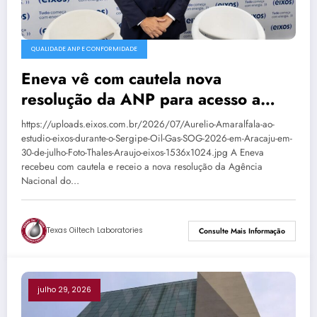
QUALIDADE ANP E CONFORMIDADE
Eneva vê com cautela nova
resolução da ANP para acesso a
terminais de GNL
https://uploads.eixos.com.br/2026/07/Aurelio-Amaralfala-ao-
estudio-eixos-durante-o-Sergipe-Oil-Gas-SOG-2026-em-Aracaju-em-
30-de-julho-Foto-Thales-Araujo-eixos-1536x1024.jpg A Eneva
recebeu com cautela e receio a nova resolução da Agência
Nacional do…
Texas Oiltech Laboratories
Consulte Mais Informação
julho 29, 2026