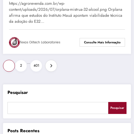
https://agrorevenda.com.br/wp-
content/uploads/2026/07/orplana-mistrua-32-alcool.png Orplana
afirma que estudos do Instituto Mauá apontam viabilidade técnica
da adoção do E32…
Texas Oiltech Laboratories
Consulte Mais Informação
Paginação
…
1
2
401
de
posts
Pesquisar
Pesquisar
Posts Recentes