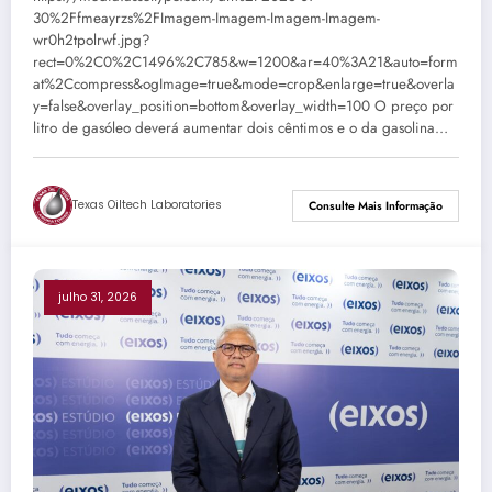
30%2Ffmeayrzs%2FImagem-Imagem-Imagem-Imagem-
wr0h2tpolrwf.jpg?
rect=0%2C0%2C1496%2C785&w=1200&ar=40%3A21&auto=form
at%2Ccompress&ogImage=true&mode=crop&enlarge=true&overla
y=false&overlay_position=bottom&overlay_width=100 O preço por
litro de gasóleo deverá aumentar dois cêntimos e o da gasolina…
Texas Oiltech Laboratories
Consulte Mais Informação
julho 31, 2026