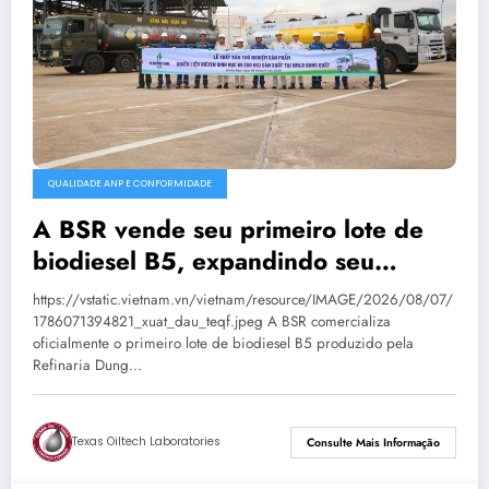
QUALIDADE ANP E CONFORMIDADE
A BSR vende seu primeiro lote de
biodiesel B5, expandindo seu
mercado de combustíveis ecológicos.
https://vstatic.vietnam.vn/vietnam/resource/IMAGE/2026/08/07/
1786071394821_xuat_dau_teqf.jpeg A BSR comercializa
oficialmente o primeiro lote de biodiesel B5 produzido pela
Refinaria Dung…
Texas Oiltech Laboratories
Consulte Mais Informação