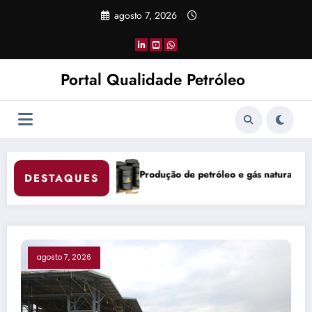
Pular
agosto 7, 2026
para
o
conteúdo
Portal Qualidade Petróleo
óleo e gás natural do Brasil atinge 5,842 milhões de boe/d em junho
China Coke Market R
DESTAQUES
agosto 7, 2026