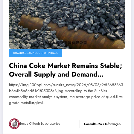
QUALIDADE ANP E CONFORMIDADE
China Coke Market Remains Stable;
Overall Supply and Demand
Balanced
https://img.100ppi.com/sunsirs_news/2026/08/03/96f3658363
b6e4b8b6ed51c1f05308a3.jpg According to the SunSirs
commodity market analysis system, the average price of quasi-first-
grade metallurgical…
Texas Oiltech Laboratories
Consulte Mais Informação