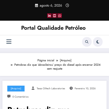
Pular
agosto 6, 2026
para
o
conteúdo
Portal Qualidade Petróleo
Página inicial
[Arquivo]
Petrobras diz que ‘abrasileirou’ preço do diesel após encerrar 2024
sem reajuste
[Arquivo]
Texas Oiltech Laboratories
Fevereiro 10, 2026
0 Comentários