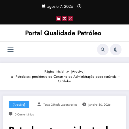
Pular
agosto 7, 2026
para
o
conteúdo
Portal Qualidade Petróleo
Página inicial
[Arquivo]
Petrobras: presidente do Conselho de Administração pede renúncia –
O Globo
[Arquivo]
Texas Oiltech Laboratories
Janeiro 30, 2026
0 Comentários