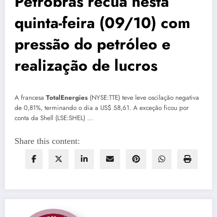
Petrobras recua nesta
quinta-feira (09/10) com
pressão do petróleo e
realização de lucros
A francesa
TotalEnergies
(NYSE:TTE) teve leve oscilação negativa
de 0,81%, terminando o dia a US$ 58,61. A exceção ficou por
conta da Shell (LSE:SHEL) …
Share this content: