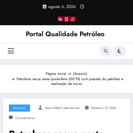
Pular
agosto 6, 2026
para
o
conteúdo
Portal Qualidade Petróleo
Página inicial
[Arquivo]
Petrobras recua nesta quinta-feira (09/10) com pressão do petróleo e
realização de lucros
[Arquivo]
Texas Oiltech Laboratories
Fevereiro 19, 2026
0 Comentários