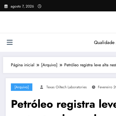
Pular
agosto 7, 2026
para
o
conteúdo
Qualidade
Página inicial
[Arquivo]
Petróleo registra leve alta n
[Arquivo]
Texas Oiltech Laboratories
Fevereiro 
Petróleo registra lev