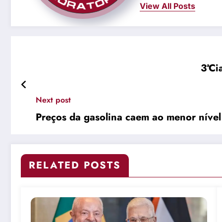
View All Posts
3ªCi
Next post
Preços da gasolina caem ao menor níve
RELATED POSTS