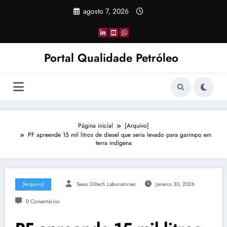
Pular
agosto 7, 2026
para
o
conteúdo
Portal Qualidade Petróleo
Página inicial
[Arquivo]
PF apreende 15 mil litros de diesel que seria levado para garimpo em
terra indígena
[Arquivo]
Texas Oiltech Laboratories
Janeiro 30, 2026
0 Comentários