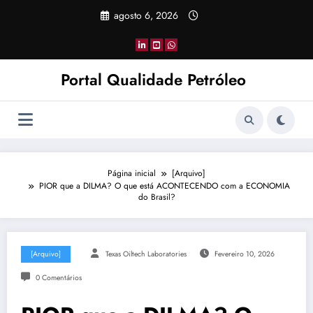
Pular
agosto 6, 2026
para
o
conteúdo
Portal Qualidade Petróleo
Página inicial
[Arquivo]
PIOR que a DILMA? O que está ACONTECENDO com a ECONOMIA
do Brasil?
[Arquivo]
Texas Oiltech Laboratories
Fevereiro 10, 2026
0 Comentários