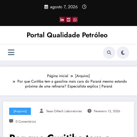
Pular
agosto 7, 2026
para
o
conteúdo
Portal Qualidade Petróleo
Página inicial
[Arquivo]
Por que Curitiba tem a gasolina mais cara do Paraná mesmo estando
próxima de uma refinaria? Especialista explica | Paraná
[Arquivo]
Texas Oiltech Laboratories
Fevereiro 13, 2026
0 Comentários