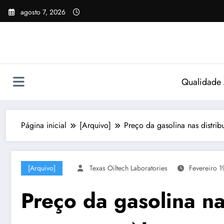
Pular
agosto 7, 2026
para
o
conteúdo
Qualidade
Página inicial
[Arquivo]
Preço da gasolina nas distri
[Arquivo]
Texas Oiltech Laboratories
Fevereiro 1
Preço da gasolina na