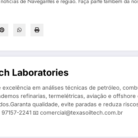
 notícias de Navegantes e região. Faça parte também da 
ch Laboratories
 excelência em análises técnicas de petróleo, combu
demos refinarias, termelétricas, aviação e offshore 
ados.Garanta qualidade, evite paradas e reduza risc
9) 97157-2241 📧 comercial@texasoiltech.com.br