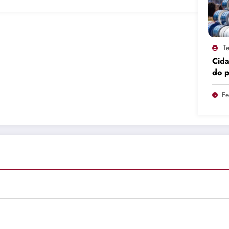
Te
Cid
do 
pro
Fe