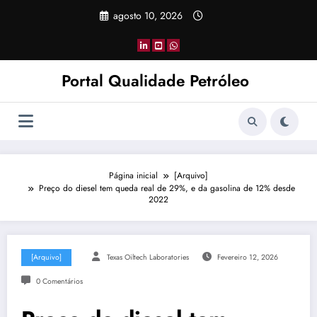
Pular
agosto 10, 2026
para
o
conteúdo
Portal Qualidade Petróleo
Página inicial
[Arquivo]
Preço do diesel tem queda real de 29%, e da gasolina de 12% desde
2022
[Arquivo]
Texas Oiltech Laboratories
Fevereiro 12, 2026
0 Comentários