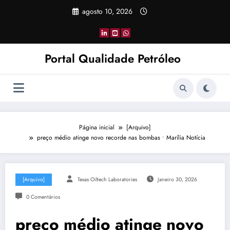
Pular
agosto 10, 2026
para
o
conteúdo
Portal Qualidade Petróleo
Página inicial
[Arquivo]
preço médio atinge novo recorde nas bombas • Marília Notícia
[Arquivo]
Texas Oiltech Laboratories
Janeiro 30, 2026
0 Comentários
preço médio atinge novo