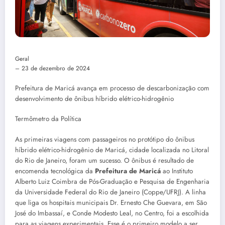
Geral
–
23 de dezembro de 2024
Prefeitura de Maricá avança em processo de descarbonização com
desenvolvimento de ônibus híbrido elétrico-hidrogênio
Termômetro da Política
As primeiras viagens com passageiros no protótipo do ônibus
híbrido elétrico-hidrogênio de Maricá, cidade localizada no Litoral
do Rio de Janeiro, foram um sucesso. O ônibus é resultado de
encomenda tecnológica da
Prefeitura de Maricá
ao Instituto
Alberto Luiz Coimbra de Pós-Graduação e Pesquisa de Engenharia
da Universidade Federal do Rio de Janeiro (Coppe/UFRJ). A linha
que liga os hospitais municipais Dr. Ernesto Che Guevara, em São
José do Imbassaí, e Conde Modesto Leal, no Centro, foi a escolhida
para as viagens experimentais. Esse é o primeiro modelo a ser