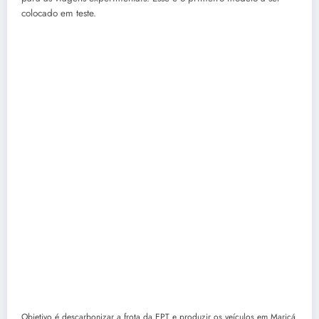
colocado em teste.
Objetivo é descarbonizar a frota da EPT e produzir os veículos em Maricá