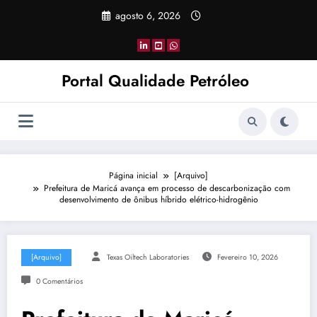
Pular
agosto 6, 2026
para
o
conteúdo
Portal Qualidade Petróleo
Página inicial
[Arquivo]
Prefeitura de Maricá avança em processo de descarbonização com
desenvolvimento de ônibus híbrido elétrico-hidrogênio
[Arquivo]
Texas Oiltech Laboratories
Fevereiro 10, 2026
0 Comentários