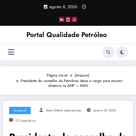
Pular
agosto 8, 2026
para
o
conteúdo
Portal Qualidade Petróleo
Página inicial
[Arquivo]
Presidente do conselho da Petrobras deixa o cargo para assumir
diretoria na ANP – MSN
[Arquivo]
Texas Oiltech Laboratories
Janeiro 29, 2026
0 Comentários