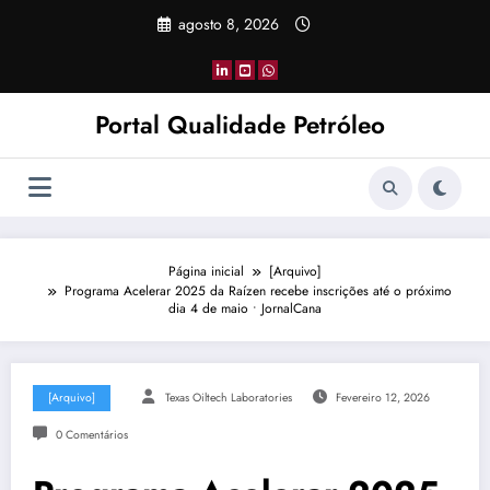
Pular
agosto 8, 2026
para
o
conteúdo
Portal Qualidade Petróleo
Página inicial
[Arquivo]
Programa Acelerar 2025 da Raízen recebe inscrições até o próximo
dia 4 de maio • JornalCana
[Arquivo]
Texas Oiltech Laboratories
Fevereiro 12, 2026
0 Comentários