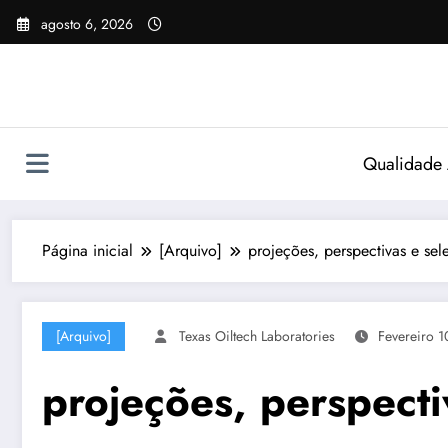
Pular
agosto 6, 2026
para
o
conteúdo
Qualidade
Página inicial
[Arquivo]
projeções, perspectivas e se
[Arquivo]
Texas Oiltech Laboratories
Fevereiro 1
projeções, perspect