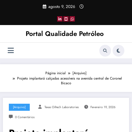
Pular
agosto 9, 2026
para
o
conteúdo
Portal Qualidade Petróleo
Página inicial
[Arquivo]
Projeto implantará calçadas acessíveis na avenida central de Coronel
Bicaco
[Arquivo]
Texas Oiltech Laboratories
Fevereiro 19, 2026
0 Comentários