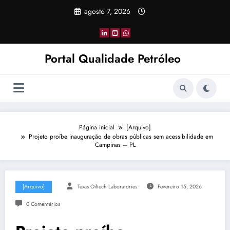
Pular
agosto 7, 2026
para
o
conteúdo
Portal Qualidade Petróleo
Página inicial
[Arquivo]
Projeto proíbe inauguração de obras públicas sem acessibilidade em
Campinas – PL
[Arquivo]
Texas Oiltech Laboratories
Fevereiro 15, 2026
0 Comentários