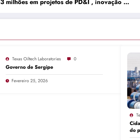
,3 milhões em projetos de PD&I , inovação …
Texas Oiltech Laboratories
0
Governo de Sergipe
Fevereiro 25, 2026
Te
Cid
do 
pro