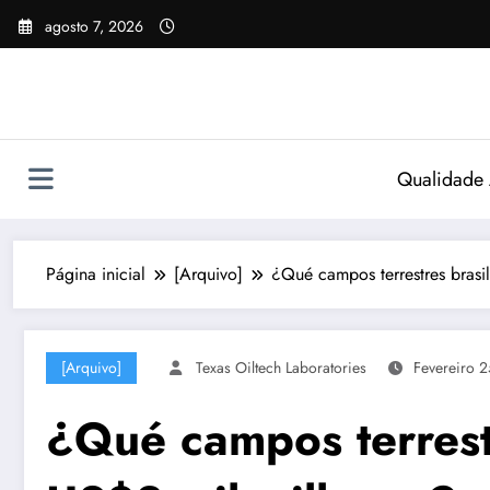
Pular
agosto 7, 2026
para
o
conteúdo
Qualidade
Página inicial
[Arquivo]
¿Qué campos terrestres brasi
[Arquivo]
Texas Oiltech Laboratories
Fevereiro 
¿Qué campos terrestr