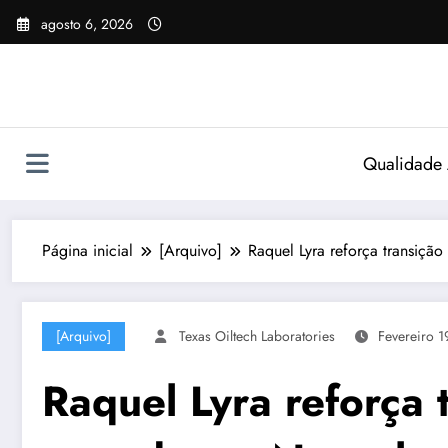
Pular
agosto 6, 2026
para
o
conteúdo
Qualidade
Página inicial
[Arquivo]
Raquel Lyra reforça transiç
[Arquivo]
Texas Oiltech Laboratories
Fevereiro 1
Raquel Lyra reforça 