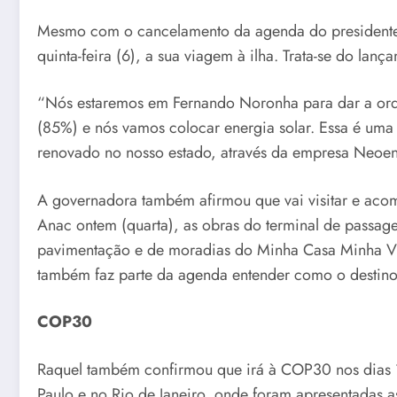
Mesmo com o cancelamento da agenda do presidente 
quinta-feira (6), a sua viagem à ilha. Trata-se do l
“Nós estaremos em Fernando Noronha para dar a ordem
(85%) e nós vamos colocar energia solar. Essa é uma
renovado no nosso estado, através da empresa Neoene
A governadora também afirmou que vai visitar e acom
Anac ontem (quarta), as obras do terminal de passage
pavimentação e de moradias do Minha Casa Minha Vida
também faz parte da agenda entender como o destino t
COP30
Raquel também confirmou que irá à COP30 nos dias 
Paulo e no Rio de Janeiro, onde foram apresentadas 