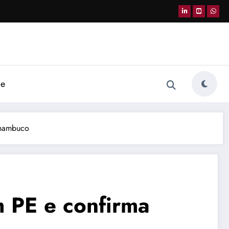
de
rnambuco
m PE e confirma