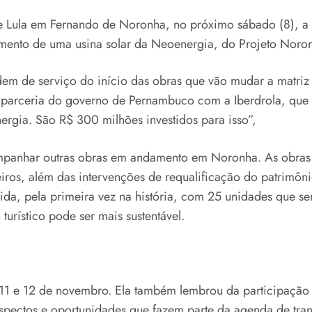
Lula em Fernando de Noronha, no próximo sábado (8), a g
ançamento de uma usina solar da Neoenergia, do Projeto Noro
 de serviço do início das obras que vão mudar a matriz e
 parceria do governo de Pernambuco com a Iberdrola, que 
rgia. São R$ 300 milhões investidos para isso”,
panhar outras obras em andamento em Noronha. As obras do
iros, além das intervenções de requalificação do patrimôni
, pela primeira vez na história, com 25 unidades que serão
urístico pode ser mais sustentável.
11 e 12 de novembro. Ela também lembrou da participaçã
aspectos e oportunidades que fazem parte da agenda de tr