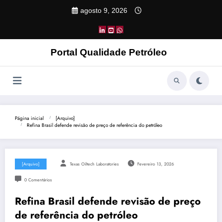
Pular
agosto 9, 2026
para
o
conteúdo
Portal Qualidade Petróleo
Página inicial
[Arquivo]
Refina Brasil defende revisão de preço de referência do petróleo
[Arquivo]
Texas Oiltech Laboratories
Fevereiro 13, 2026
0 Comentários
Refina Brasil defende revisão de preço
de referência do petróleo