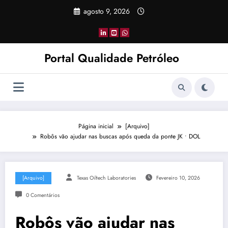
Pular
agosto 9, 2026
para
o
conteúdo
Portal Qualidade Petróleo
Página inicial
[Arquivo]
Robôs vão ajudar nas buscas após queda da ponte JK • DOL
[Arquivo]
Texas Oiltech Laboratories
Fevereiro 10, 2026
0 Comentários
Robôs vão ajudar nas