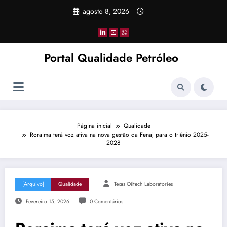
Pular
agosto 8, 2026
para
o
conteúdo
Portal Qualidade Petróleo
Página inicial
Qualidade
Roraima terá voz ativa na nova gestão da Fenaj para o triênio 2025-
2028
[Arquivo]
Qualidade
Texas Oiltech Laboratories
Fevereiro 15, 2026
0 Comentários