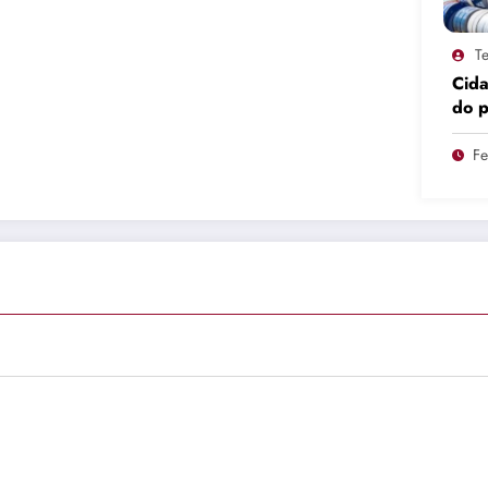
Te
Cid
do 
pro
Fe