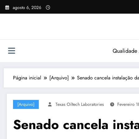
Pular
agosto 6, 2026
para
o
conteúdo
Qualidade
Página inicial
[Arquivo]
Senado cancela instalação d
[Arquivo]
Texas Oiltech Laboratories
Fevereiro 1
Senado cancela inst