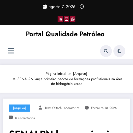
Pular
agosto 7, 2026
para
o
conteúdo
Portal Qualidade Petróleo
Página inicial
[Arquivo]
SENAI-RN lança primeiro pacote de formações profissionais na área
de hidrogênio verde
[Arquivo]
Texas Oiltech Laboratories
Fevereiro 10, 2026
0 Comentários