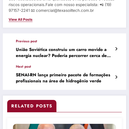
riscos operacionais.Fale com nosso especialista: 📲 (19)
97157-2241 📧 comercial@texasoiltech.com.br
View All Posts
Previous post
União Soviética construiu um carro movido a
energia nuclear? Poderia percorrer cerca de
200 mil quilômetros com apenas 12 gramas de
Next post
combustível nuclear
SENAI-RN lança primeiro pacote de formações
profissionais na área de hidrogênio verde
RELATED POSTS