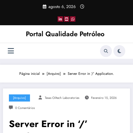
Pular
agosto 6, 2026
para
o
conteúdo
Portal Qualidade Petróleo
Página inicial
[Arquivo]
Server Error in ‘/’ Application.
[Arquivo]
Texas Oiltech Laboratories
Fevereiro 15, 2026
0 Comentários
Server Error in ‘/’