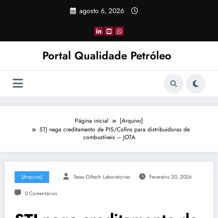
Pular
agosto 6, 2026
para
o
conteúdo
Portal Qualidade Petróleo
Página inicial
[Arquivo]
STJ nega creditamento de PIS/Cofins para distribuidoras de
combustíveis – JOTA
[Arquivo]
Texas Oiltech Laboratories
Fevereiro 20, 2026
0 Comentários