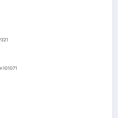
19321
et-101071