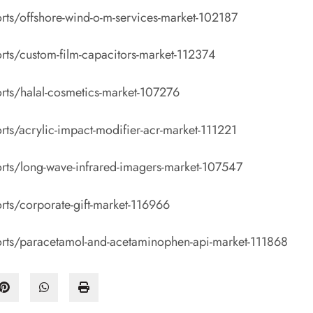
rts/offshore-wind-o-m-services-market-102187
rts/custom-film-capacitors-market-112374
rts/halal-cosmetics-market-107276
ts/acrylic-impact-modifier-acr-market-111221
rts/long-wave-infrared-imagers-market-107547
rts/corporate-gift-market-116966
orts/paracetamol-and-acetaminophen-api-market-111868