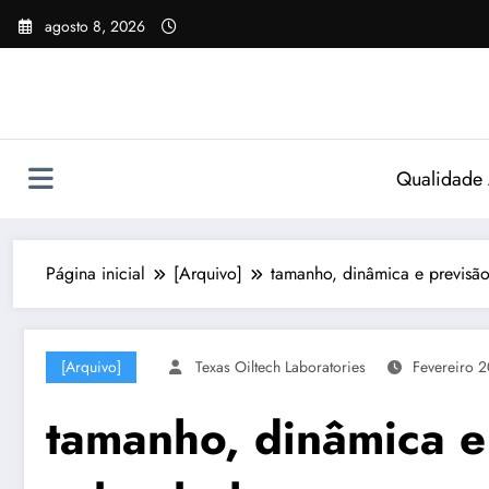
Pular
agosto 8, 2026
para
o
conteúdo
Qualidade
Página inicial
[Arquivo]
tamanho, dinâmica e previs
[Arquivo]
Texas Oiltech Laboratories
Fevereiro 
tamanho, dinâmica 