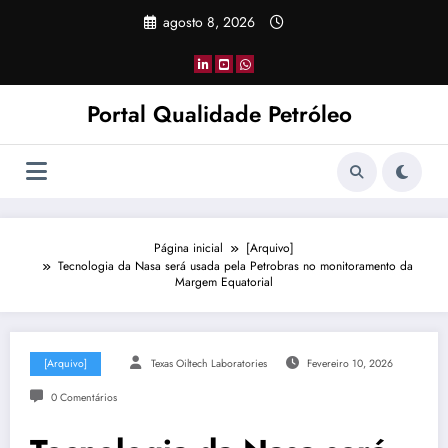
Pular
agosto 8, 2026
para
o
conteúdo
Portal Qualidade Petróleo
Página inicial
[Arquivo]
Tecnologia da Nasa será usada pela Petrobras no monitoramento da
Margem Equatorial
[Arquivo]
Texas Oiltech Laboratories
Fevereiro 10, 2026
0 Comentários