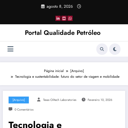
Pular
agosto 8, 2026
para
o
conteúdo
Portal Qualidade Petróleo
Página inicial
[Arquivo]
Tecnologia e sustentabilidade: futuro do setor de viagem e mobilidade
[Arquivo]
Texas Oiltech Laboratories
Fevereiro 10, 2026
0 Comentários
Tecnologia e