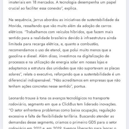
imateriais em 18 mercados. A tecnologia desempenha um papel
crucial ao facilitar essa conexão”, explica.
Na sequência, Jarrus abordou as iniciativas de sustentabilidade da
Movida, ressaltando que vão muito além da adoção de carros
elétricos. “Trabalhamos com veículos híbridos, que fazem mais
sentido para a realidade brasileira devido à infraestrutura ainda
limitada para recarga elétrica, e, quanto a combustão,
recomendamos o uso de etanol, que polui muito menos que a
gasolina e diesel. Além disso, investimos na digitalização de
processos e na utilização de energia solar em nossas lojas e
adaptamos a estrutura das unidades que não suportavam as placas
solares”, relata o executivo, reforçando que a sustentabilidade é um
diferencial indispensável. “Não acreditamos em empresas que não
tenham ações concretas nesse sentido”, pontua.
Leonardo trouxe à tona os avanços tecnológicos no transporte
rodoviário, segmento em que a ClickBus tem liderado inovações.
“O setor enfrentava problemas como baixa ocupação, regulação
excessiva e falta de flexibilidade tarifária. Buscando atender as
demandas desse segmento, criamos o primeiro GDS para o setor
rodoviário em 2011 e, em 2019, tivemos liberação para lançar o