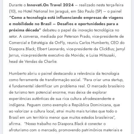
Durante o
Innovati.On Travel 2024
– realizado nesta terça-feira
(10), no Hotel National Inn Jaraguá, em São Paulo (SP) – o painel
“Como a tecnologia está influenciando empresas de viagens
e mobilidade no Brasil – Desafios e oportunidades para a
próxima década”
debateu o papel da inovação tecnológica no
setor. A conversa, mediada por Peterson Prado, vice-presidente de
Comercial e Estratégia da OnFly, reuniu Carlos Humberto, CEO do
Diaspora.Black; Elbert Leonardo, vice-presidente da ClickBus; Jamyl
Jarrus, vice-presidente executivo da Movida; e Luisa Mitsusaki,
head de Vendas da Charlie.
Humberto abriu o painel destacando a relevância da tecnologia
como ferramenta de transformação social. “Para criar uma startup,
é fundamental identificar um problema real. O mercado brasileiro
de turismo tem potencial enorme, mas deixa de explorar
experiências autênticas de sua rica cultura afrodescendente e
indígena. Peguem como exemplo a República Dominicana, que
ao valorizar a cultura local, atrai muito mais turistas que todo o
Brasil em um território menor que muitos estados brasileiros”,
afirma. “Nosso trabalho no Diaspora.Black é conectar o
afroturismo com o mercado, promovendo patrimônios materiais e