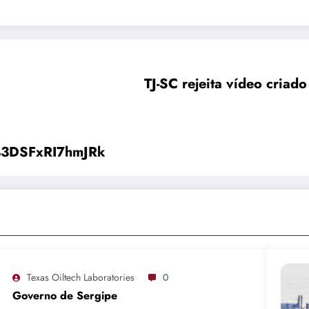
TJ-SC rejeita vídeo cria
%3DSFxRI7hmJRk
Texas Oiltech Laboratories
0
Governo de Sergipe