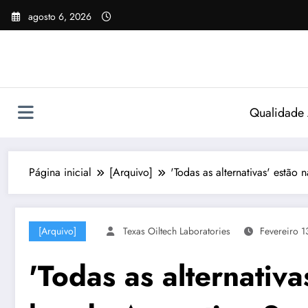
Pular
agosto 6, 2026
para
o
conteúdo
Qualidade
Página inicial
[Arquivo]
'Todas as alternativas' estã
[Arquivo]
Texas Oiltech Laboratories
Fevereiro 1
'Todas as alternativ