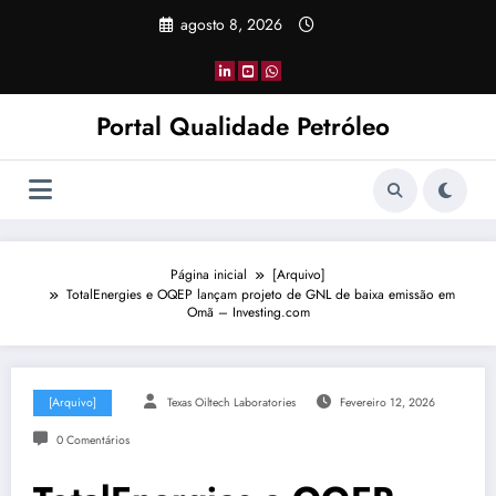
Pular
agosto 8, 2026
para
o
conteúdo
Portal Qualidade Petróleo
Página inicial
[Arquivo]
TotalEnergies e OQEP lançam projeto de GNL de baixa emissão em
Omã – Investing.com
[Arquivo]
Texas Oiltech Laboratories
Fevereiro 12, 2026
0 Comentários