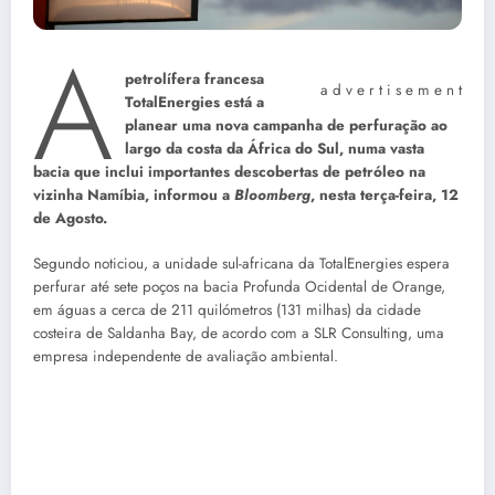
A
petrolífera francesa
a d v e r t i s e m e n t
TotalEnergies está a
planear uma nova campanha de perfuração ao
largo da costa da África do Sul, numa vasta
bacia que inclui importantes descobertas de petróleo na
vizinha Namíbia, informou a
Bloomberg
, nesta terça-feira, 12
de Agosto.
Segundo noticiou, a unidade sul-africana da TotalEnergies espera
perfurar até sete poços na bacia Profunda Ocidental de Orange,
em águas a cerca de 211 quilómetros (131 milhas) da cidade
costeira de Saldanha Bay, de acordo com a SLR Consulting, uma
empresa independente de avaliação ambiental.