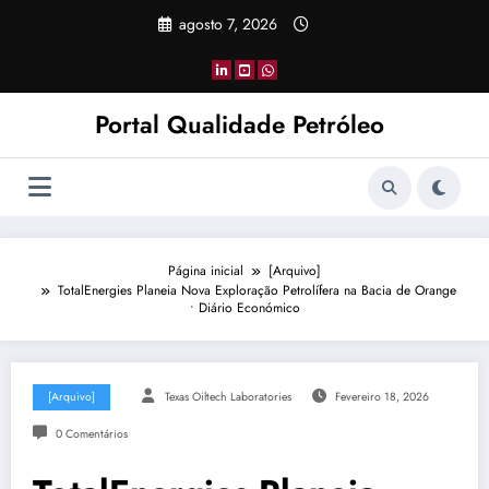
Pular
agosto 7, 2026
para
o
conteúdo
Portal Qualidade Petróleo
Página inicial
[Arquivo]
TotalEnergies Planeia Nova Exploração Petrolífera na Bacia de Orange
• Diário Económico
[Arquivo]
Texas Oiltech Laboratories
Fevereiro 18, 2026
0 Comentários