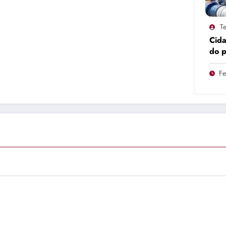
Te
Cid
do 
pro
Fe