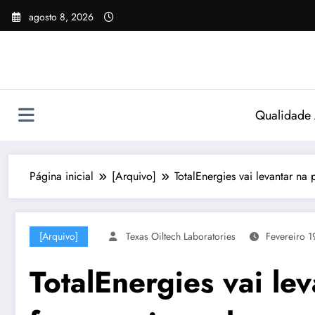
Pular
agosto 8, 2026
para
o
conteúdo
Qualidade
Página inicial
[Arquivo]
TotalEnergies vai levantar 
[Arquivo]
Texas Oiltech Laboratories
Fevereiro 1
TotalEnergies vai le