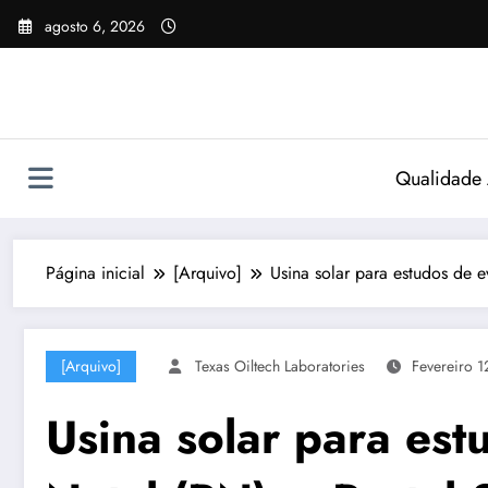
Pular
agosto 6, 2026
para
o
conteúdo
Qualidade
Página inicial
[Arquivo]
Usina solar para estudos de 
[Arquivo]
Texas Oiltech Laboratories
Fevereiro 1
Usina solar para es