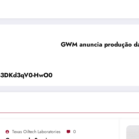
GWM anuncia produção da p
v%3DKd3qV0-HwO0
Texas Oiltech Laboratories
0