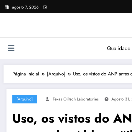
Pular
agosto 7, 2026
para
o
conteúdo
Qualidade
Página inicial
[Arquivo]
Uso, os vistos do ANP antes 
[Arquivo]
Texas Oiltech Laboratories
Agosto 31,
Uso, os vistos do A