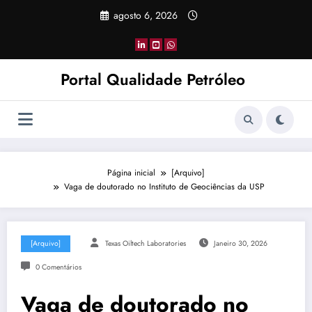
Pular
agosto 6, 2026
para
o
conteúdo
Portal Qualidade Petróleo
Página inicial
[Arquivo]
Vaga de doutorado no Instituto de Geociências da USP
[Arquivo]
Texas Oiltech Laboratories
Janeiro 30, 2026
0 Comentários
Vaga de doutorado no