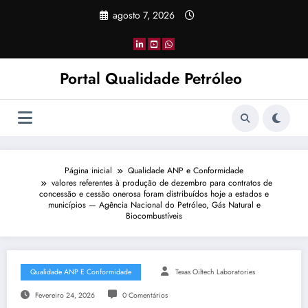
Pular
agosto 7, 2026
para
o
conteúdo
Portal Qualidade Petróleo
Página inicial
Qualidade ANP e Conformidade
valores referentes à produção de dezembro para contratos de
concessão e cessão onerosa foram distribuídos hoje a estados e
municípios — Agência Nacional do Petróleo, Gás Natural e
Biocombustíveis
Qualidade ANP E Conformidade
Texas Oiltech Laboratories
Fevereiro 24, 2026
0 Comentários