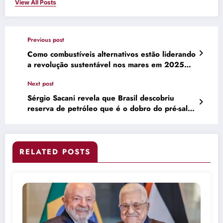
View All Posts
Previous post
Como combustíveis alternativos estão liderando
a revolução sustentável nos mares em 2025
com redução de até 95% nas emissões!
Next post
Sérgio Sacani revela que Brasil descobriu
reserva de petróleo que é o dobro do pré-sal e
pode render até 5,6 bilhões de barris de óleo;
descoberta faz a alegria da Petrobras
RELATED POSTS