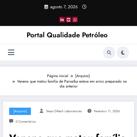
Pular
agosto 7, 2026
para
o
conteúdo
Portal Qualidade Petróleo
Página inicial
[Arquivo]
Veneno que matou família de Parnaíba estava em arroz preparado no
dia anterior
[Arquivo]
Texas Oiltech Laboratories
Fevereiro 11, 2026
0 Comentários