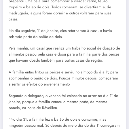
preparou uma ceia para comemorar a virada: carne, feijão
tropeiro e baião de dois. Todos comeram, se divertiram e, de
madrugada, alguns foram dormir e outros voltaram para suas
casas.
No dia seguinte, 1º de janeiro, eles retornaram à casa, e havia
sobrado parte do baião de dois.
Pela manhã, um casal que realiza um trabalho social de doação de
alimentos passou pela casa e doou para a família parte dos peixes
que haviam doado também para outras casas da região.
A família então fritou os peixes e serviu no almoço do dia 1º, para
acompanhar o baião de dois. Poucos minutos depois, começaram
a sentir os efeitos do envenenamento.
Segundo o delegado, o veneno foi colocado no arroz no dia 1° de
janeiro, porque a família comeu o mesmo prato, da mesma
panela, na noite de Réveillon.
“No dia 31, a família fez o baião de dois e consumiu, mas
ninguém passou mal. Só depois do meio dia do dia 1º começaram