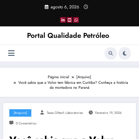
Pular
agosto 6, 2026
para
o
conteúdo
Portal Qualidade Petróleo
Página inicial
[Arquivo]
Você sabia que a Volvo tem fábrica em Curitiba? Conheça a história
da montadora no Paraná
[Arquivo]
Texas Oiltech Laboratories
Fevereiro 19, 2026
0 Comentários