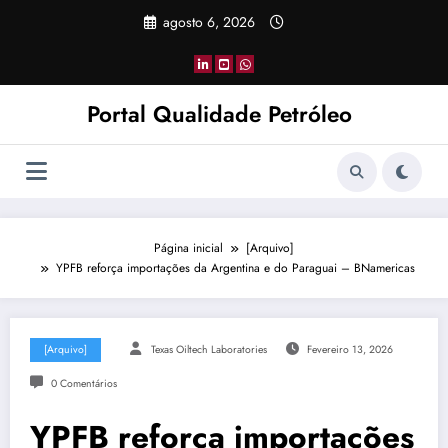
Pular
agosto 6, 2026
para
o
conteúdo
Portal Qualidade Petróleo
Página inicial
[Arquivo]
YPFB reforça importações da Argentina e do Paraguai – BNamericas
[Arquivo]
Texas Oiltech Laboratories
Fevereiro 13, 2026
0 Comentários
YPFB reforça importações