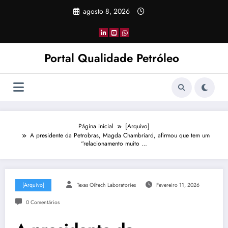
Pular
agosto 8, 2026
para
o
conteúdo
Portal Qualidade Petróleo
Página inicial
[Arquivo]
A presidente da Petrobras, Magda Chambriard, afirmou que tem um
“relacionamento muito …
[Arquivo]
Texas Oiltech Laboratories
Fevereiro 11, 2026
0 Comentários