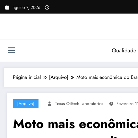
Pular
agosto 7, 2026
para
o
conteúdo
Qualidade
Página inicial
[Arquivo]
Moto mais econômica do Brasi
[Arquivo]
Texas Oiltech Laboratories
Fevereiro 1
Moto mais econômic