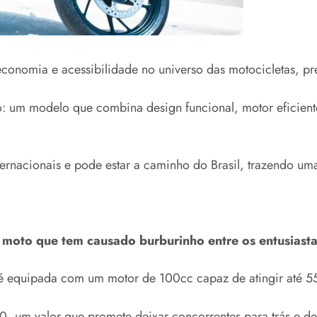
economia e acessibilidade no universo das motocicletas, pr
 um modelo que combina design funcional, motor eficiente
ernacionais e pode estar a caminho do Brasil, trazendo u
 moto que tem causado burburinho entre os entusiasta
, é equipada com um motor de 100cc capaz de atingir até 5
 um valor que promete deixar concorrentes para trás e des