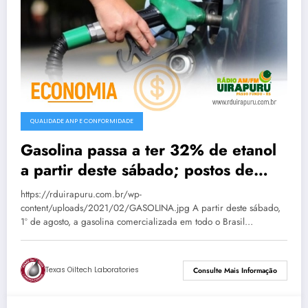
QUALIDADE ANP E CONFORMIDADE
Gasolina passa a ter 32% de etanol
a partir deste sábado; postos de
Passo Fundo já aguardam nova
https://rduirapuru.com.br/wp-
composição
content/uploads/2021/02/GASOLINA.jpg A partir deste sábado,
1º de agosto, a gasolina comercializada em todo o Brasil…
Texas Oiltech Laboratories
Consulte Mais Informação