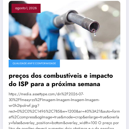
agosto 1, 2026
QUALIDADE ANP E CONFORMIDADE
preços dos combustíveis e impacto
do ISP para a próxima semana
https://media.assettype.com/dn%2F2026-07-
30%2Ffmeayrzs%2FImagem-Imagem-Imagem-Imagem-
wr0h2tpolrwf.jpg?
rect=0%2C0%2C1496%2C785&w=1200&ar=40%3A21&auto=form
at%2Ccompress&ogImage=true&mode=crop&enlarge=true&overla
y=false&overlay_position=bottom&overlay_width=100 O preço por
litro de gasóleo deverá aumentar dois cêntimos e o da gasolina…