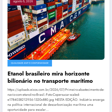
agosto 5, 2026
QUALIDADE ANP E CONFORMIDADE
Etanol brasileiro mira horizonte
bilionário no transporte marítimo
https://uploads.eixos.com.br/2026/07/Primeiro-abastecimento-de-
navio-com-etanol-no-Brasil.-Foto-Copersucar-scaled-
e1784038212956-1320x880.jpg NESTA EDIÇÃO. Indústria enxerga
na política internacional de descarbonização marítima uma
oportunidade para escalar…