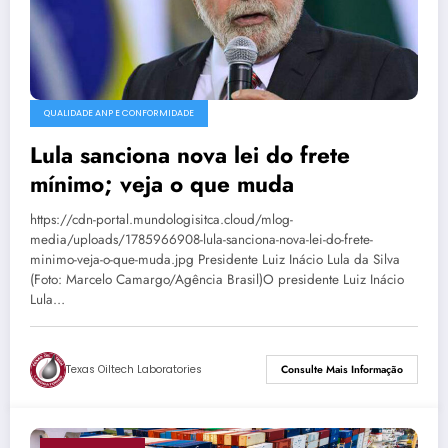
QUALIDADE ANP E CONFORMIDADE
Lula sanciona nova lei do frete
mínimo; veja o que muda
https://cdn-portal.mundologisitca.cloud/mlog-
media/uploads/1785966908-lula-sanciona-nova-lei-do-frete-
minimo-veja-o-que-muda.jpg Presidente Luiz Inácio Lula da Silva
(Foto: Marcelo Camargo/Agência Brasil)O presidente Luiz Inácio
Lula…
Texas Oiltech Laboratories
Consulte Mais Informação