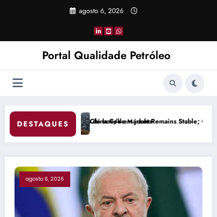
Pular
agosto 6, 2026
para
o
conteúdo
Portal Qualidade Petróleo
emains Stable; Overall Supply and Demand Balanced
Gasolina passa a ter 32%
DESTAQUES
agosto 6, 2026