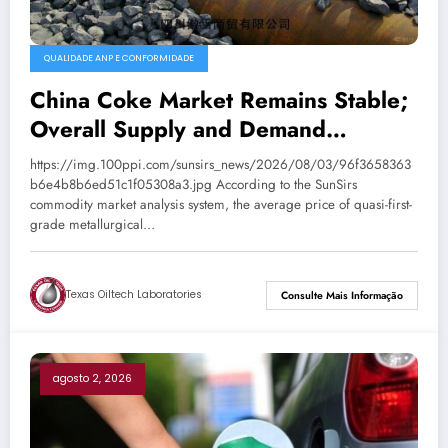
QUALIDADE ANP E CONFORMIDADE
China Coke Market Remains Stable;
Overall Supply and Demand
Balanced
https://img.100ppi.com/sunsirs_news/2026/08/03/96f3658363
b6e4b8b6ed51c1f05308a3.jpg According to the SunSirs
commodity market analysis system, the average price of quasi-first-
grade metallurgical…
Texas Oiltech Laboratories
Consulte Mais Informação
agosto 2, 2026