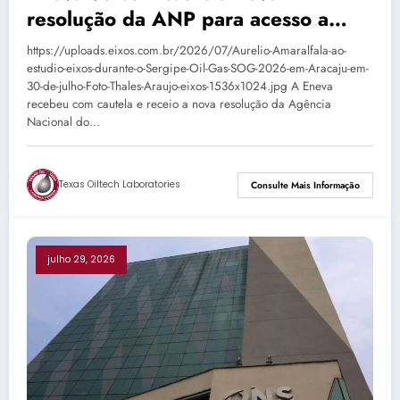
resolução da ANP para acesso a
terminais de GNL
https://uploads.eixos.com.br/2026/07/Aurelio-Amaralfala-ao-
estudio-eixos-durante-o-Sergipe-Oil-Gas-SOG-2026-em-Aracaju-em-
30-de-julho-Foto-Thales-Araujo-eixos-1536x1024.jpg A Eneva
recebeu com cautela e receio a nova resolução da Agência
Nacional do…
Texas Oiltech Laboratories
Consulte Mais Informação
julho 29, 2026