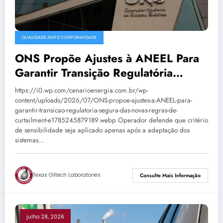
QUALIDADE ANP E CONFORMIDADE
ONS Propõe Ajustes à ANEEL Para
Garantir Transição Regulatória
Segura Das Novas Regras De
https://i0.wp.com/cenarioenergia.com.br/wp-
Curtailment
content/uploads/2026/07/ONS-propoe-ajustes-a-ANEEL-para-
garantir-transicao-regulatoria-segura-das-novas-regras-de-
curtailment-e1785245879189.webp Operador defende que critério
de sensibilidade seja aplicado apenas após a adaptação dos
sistemas…
Texas Oiltech Laboratories
Consulte Mais Informação
julho 28, 2026