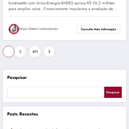
biodieselbr.com Inicio›Energia›BNDES aprova R$ 96,2 milhões
para ampliar usina…Financiamento impulsiona a produção de…
Texas Oiltech Laboratories
Consulte Mais Informação
Paginação
…
1
2
401
de
posts
Pesquisar
Pesquisar
Posts Recentes