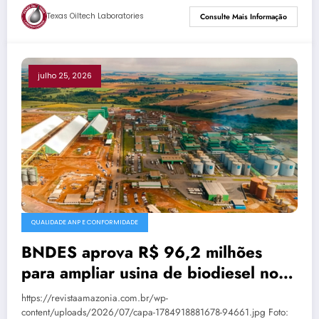
Texas Oiltech Laboratories
Consulte Mais Informação
julho 25, 2026
QUALIDADE ANP E CONFORMIDADE
BNDES aprova R$ 96,2 milhões
para ampliar usina de biodiesel no
PR
https://revistaamazonia.com.br/wp-
content/uploads/2026/07/capa-1784918881678-94661.jpg Foto: