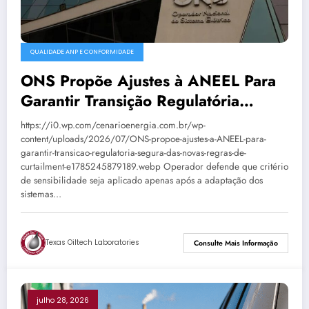
QUALIDADE ANP E CONFORMIDADE
ONS Propõe Ajustes à ANEEL Para
Garantir Transição Regulatória
Segura Das Novas Regras De
https://i0.wp.com/cenarioenergia.com.br/wp-
Curtailment
content/uploads/2026/07/ONS-propoe-ajustes-a-ANEEL-para-
garantir-transicao-regulatoria-segura-das-novas-regras-de-
curtailment-e1785245879189.webp Operador defende que critério
de sensibilidade seja aplicado apenas após a adaptação dos
sistemas…
Texas Oiltech Laboratories
Consulte Mais Informação
julho 28, 2026