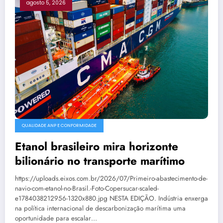
agosto 5, 2026
QUALIDADE ANP E CONFORMIDADE
Etanol brasileiro mira horizonte
bilionário no transporte marítimo
https://uploads.eixos.com.br/2026/07/Primeiro-abastecimento-de-
navio-com-etanol-no-Brasil.-Foto-Copersucar-scaled-
e1784038212956-1320x880.jpg NESTA EDIÇÃO. Indústria enxerga
na política internacional de descarbonização marítima uma
oportunidade para escalar…