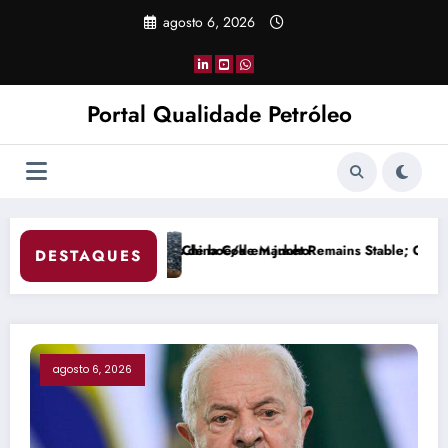
Pular
agosto 6, 2026
para
o
conteúdo
Portal Qualidade Petróleo
ho
 Remains Stable; Overall Supply and Demand Balanced
Gasolina passa a ter 3
DESTAQUES
agosto 6, 2026