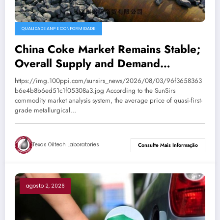
QUALIDADE ANP E CONFORMIDADE
China Coke Market Remains Stable;
Overall Supply and Demand
Balanced
https://img.100ppi.com/sunsirs_news/2026/08/03/96f3658363
b6e4b8b6ed51c1f05308a3.jpg According to the SunSirs
commodity market analysis system, the average price of quasi-first-
grade metallurgical…
Texas Oiltech Laboratories
Consulte Mais Informação
agosto 2, 2026