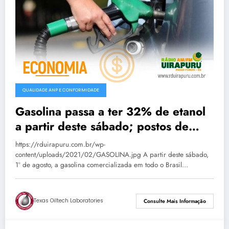
QUALIDADE ANP E CONFORMIDADE
Gasolina passa a ter 32% de etanol
a partir deste sábado; postos de
Passo Fundo já aguardam nova
https://rduirapuru.com.br/wp-
composição
content/uploads/2021/02/GASOLINA.jpg A partir deste sábado,
1º de agosto, a gasolina comercializada em todo o Brasil…
Texas Oiltech Laboratories
Consulte Mais Informação