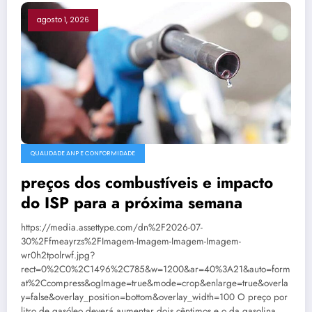
agosto 1, 2026
QUALIDADE ANP E CONFORMIDADE
preços dos combustíveis e impacto
do ISP para a próxima semana
https://media.assettype.com/dn%2F2026-07-
30%2Ffmeayrzs%2FImagem-Imagem-Imagem-Imagem-
wr0h2tpolrwf.jpg?
rect=0%2C0%2C1496%2C785&w=1200&ar=40%3A21&auto=form
at%2Ccompress&ogImage=true&mode=crop&enlarge=true&overla
y=false&overlay_position=bottom&overlay_width=100 O preço por
litro de gasóleo deverá aumentar dois cêntimos e o da gasolina…