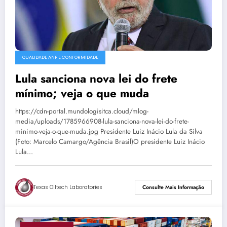
QUALIDADE ANP E CONFORMIDADE
Lula sanciona nova lei do frete
mínimo; veja o que muda
https://cdn-portal.mundologisitca.cloud/mlog-
media/uploads/1785966908-lula-sanciona-nova-lei-do-frete-
minimo-veja-o-que-muda.jpg Presidente Luiz Inácio Lula da Silva
(Foto: Marcelo Camargo/Agência Brasil)O presidente Luiz Inácio
Lula…
Texas Oiltech Laboratories
Consulte Mais Informação