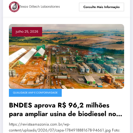
Texas Oiltech Laboratories
Consulte Mais Informação
julho 25, 2026
QUALIDADE ANP E CONFORMIDADE
BNDES aprova R$ 96,2 milhões
para ampliar usina de biodiesel no
PR
https://revistaamazonia.com.br/wp-
content/uploads/2026/07/capa-1784918881678-94661.jpg Foto: