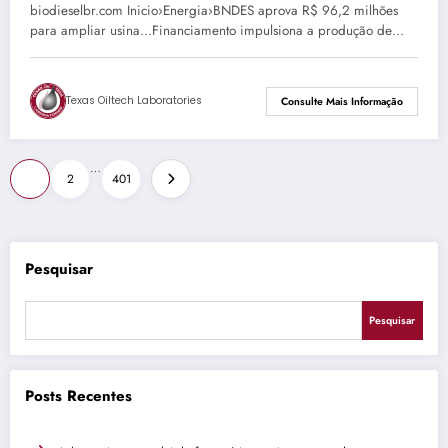
biodieselbr.com Inicio›Energia›BNDES aprova R$ 96,2 milhões
para ampliar usina…Financiamento impulsiona a produção de…
Texas Oiltech Laboratories
Consulte Mais Informação
Paginação
…
1
2
401
de
posts
Pesquisar
Pesquisar
Posts Recentes