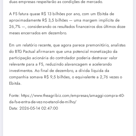
duas empresas respeitarão as condições de mercado.
A FS fatura quase R$ 13 bilhões por ano, com um Ebitda de
aproximadamente R$ 3,5 bilhões — uma margem implícita de
26,7% —, considerando os resultados financeiros dos últimos doze
meses encerrados em dezembro.
Em um relatório recente, que agora parece premonitório, analistas
do BTG Pactual afirmaram que uma potencial monetização da
participação acionária do controlador poderia destravar valor
relevante para a FS, reduzindo alavancagem e acelerando
investimentos. Ao final de dezembro, a dívida líquida da
companhia somava R$ 9,5 bilhões, o equivalente a 2,76 vezes o
Ebitda.
Fonte: https://www.theagribiz.com/empresas/amaggi-compra-40-
da-fs-e-entra-de-vez-no-etanol-de-milho/
Data: 2026-05-14 02:47:00