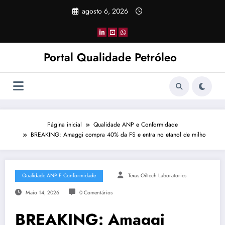
Pular
agosto 6, 2026
para
o
conteúdo
Portal Qualidade Petróleo
Página inicial
Qualidade ANP e Conformidade
BREAKING: Amaggi compra 40% da FS e entra no etanol de milho
Qualidade ANP E Conformidade
Texas Oiltech Laboratories
Maio 14, 2026
0 Comentários
BREAKING: Amaggi