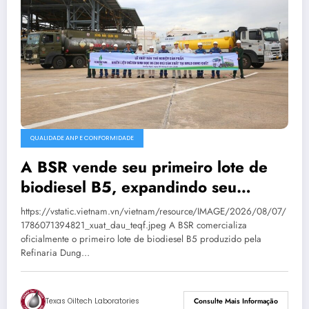
QUALIDADE ANP E CONFORMIDADE
A BSR vende seu primeiro lote de
biodiesel B5, expandindo seu
mercado de combustíveis ecológicos.
https://vstatic.vietnam.vn/vietnam/resource/IMAGE/2026/08/07/
1786071394821_xuat_dau_teqf.jpeg A BSR comercializa
oficialmente o primeiro lote de biodiesel B5 produzido pela
Refinaria Dung…
Texas Oiltech Laboratories
Consulte Mais Informação