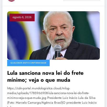
agosto 6, 2026
QUALIDADE ANP E CONFORMIDADE
Lula sanciona nova lei do frete
mínimo; veja o que muda
https://cdn-portal.mundologisitca.cloud/mlog-
media/uploads/1785966908-lula-sanciona-nova-lei-do-frete-
minimo-veja-o-que-muda.jpg Presidente Luiz Inácio Lula da Silva
(Foto: Marcelo Camargo/Agência Brasil)O presidente Luiz Inácio