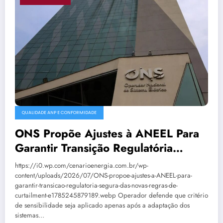
QUALIDADE ANP E CONFORMIDADE
ONS Propõe Ajustes à ANEEL Para
Garantir Transição Regulatória
Segura Das Novas Regras De
https://i0.wp.com/cenarioenergia.com.br/wp-
Curtailment
content/uploads/2026/07/ONS-propoe-ajustes-a-ANEEL-para-
garantir-transicao-regulatoria-segura-das-novas-regras-de-
curtailment-e1785245879189.webp Operador defende que critério
de sensibilidade seja aplicado apenas após a adaptação dos
sistemas…