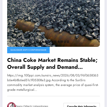
QUALIDADE ANP E CONFORMIDADE
China Coke Market Remains Stable;
Overall Supply and Demand
Balanced
https://img.100ppi.com/sunsirs_news/2026/08/03/96f3658363
b6e4b8b6ed51c1f05308a3.jpg According to the SunSirs
commodity market analysis system, the average price of quasi-first-
grade metallurgical…
Texas Oiltech Laboratories
Consulte Mais Informação