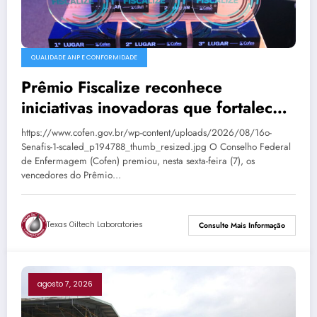
QUALIDADE ANP E CONFORMIDADE
Prêmio Fiscalize reconhece
iniciativas inovadoras que fortalecem
a fiscalização da Enfermagem
https://www.cofen.gov.br/wp-content/uploads/2026/08/16o-
Senafis-1-scaled_p194788_thumb_resized.jpg O Conselho Federal
de Enfermagem (Cofen) premiou, nesta sexta-feira (7), os
vencedores do Prêmio…
Texas Oiltech Laboratories
Consulte Mais Informação
agosto 7, 2026