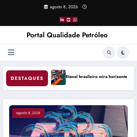
Pular
agosto 8, 2026
para
o
conteúdo
Portal Qualidade Petróleo
ro mira horizonte bilionário no transporte marítimo
Produção de petról
DESTAQUES
agosto 8, 2026