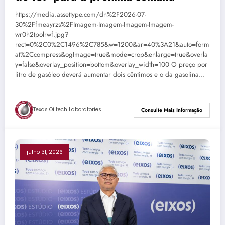
https://media.assettype.com/dn%2F2026-07-
30%2Ffmeayrzs%2FImagem-Imagem-Imagem-Imagem-
wr0h2tpolrwf.jpg?
rect=0%2C0%2C1496%2C785&w=1200&ar=40%3A21&auto=form
at%2Ccompress&ogImage=true&mode=crop&enlarge=true&overla
y=false&overlay_position=bottom&overlay_width=100 O preço por
litro de gasóleo deverá aumentar dois cêntimos e o da gasolina…
Texas Oiltech Laboratories
Consulte Mais Informação
julho 31, 2026