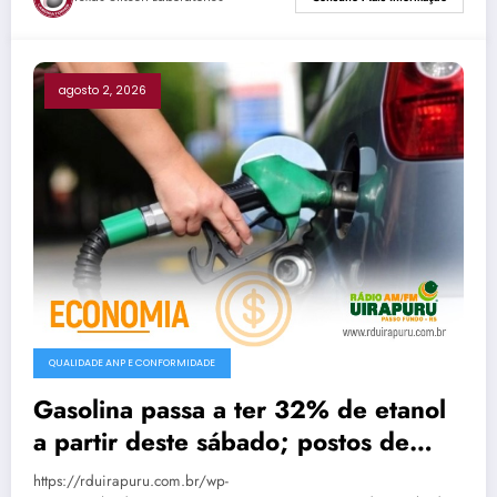
agosto 2, 2026
QUALIDADE ANP E CONFORMIDADE
Gasolina passa a ter 32% de etanol
a partir deste sábado; postos de
Passo Fundo já aguardam nova
https://rduirapuru.com.br/wp-