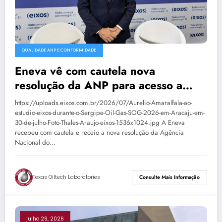
QUALIDADE ANP E CONFORMIDADE
Eneva vê com cautela nova
resolução da ANP para acesso a
terminais de GNL
https://uploads.eixos.com.br/2026/07/Aurelio-Amaralfala-ao-
estudio-eixos-durante-o-Sergipe-Oil-Gas-SOG-2026-em-Aracaju-em-
30-de-julho-Foto-Thales-Araujo-eixos-1536x1024.jpg A Eneva
recebeu com cautela e receio a nova resolução da Agência
Nacional do…
Texas Oiltech Laboratories
Consulte Mais Informação
julho 29, 2026