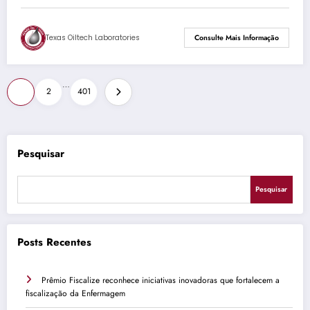
Texas Oiltech Laboratories
Consulte Mais Informação
Paginação
…
1
2
401
de
posts
Pesquisar
Pesquisar
Posts Recentes
Prêmio Fiscalize reconhece iniciativas inovadoras que fortalecem a
fiscalização da Enfermagem