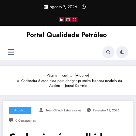
Pular
agosto 7, 2026
para
o
conteúdo
Portal Qualidade Petróleo
Página inicial
[Arquivo]
Cachoeira é escolhida para abrigar primeira fazenda-modelo da
Acelen – Jornal Correio
[Arquivo]
Texas Oiltech Laboratories
Fevereiro 13, 2026
0 Comentários